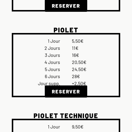
RESERVER
PIOLET
1 Jour
5,50€
2 Jours
11€
3 Jours
16€
4 Jours
20,50€
5 Jours
24,50€
6 Jours
28€
Jour supp.
+2,50€
RESERVER
PIOLET TECHNIQUE
1 Jour
9,50€