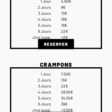
1 Jour
4,50€
2 Jours
9€
3 Jours
13€
4 Jours
16€
5 Jours
19€
6 Jours
22€
Jour supp.
+2€
RESERVER
CRAMPONS
1 Jour
7,50€
2 Jours
15€
3 Jours
22€
4 Jours
28,50€
5 Jours
34,50€
6 Jours
39€
Jour supp.
+3,50€